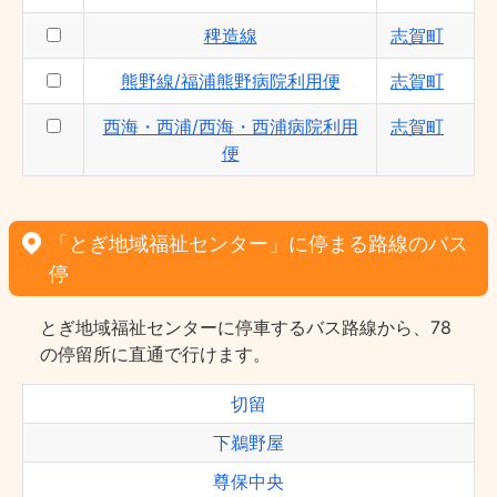
稗造線
志賀町
熊野線/福浦熊野病院利用便
志賀町
西海・西浦/西海・西浦病院利用
志賀町
便
「とぎ地域福祉センター」に停まる路線のバス
停
とぎ地域福祉センターに停車するバス路線から、78
の停留所に直通で行けます。
切留
下鵜野屋
尊保中央