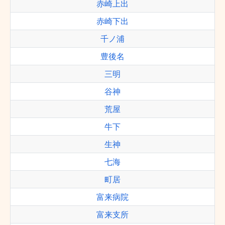
赤崎上出
赤崎下出
千ノ浦
豊後名
三明
谷神
荒屋
牛下
生神
七海
町居
富来病院
富来支所