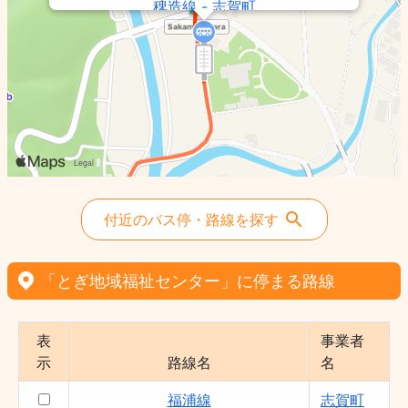
稗造線 - 志賀町
付近のバス停・路線を探す
「とぎ地域福祉センター」に停まる路線
表
事業者
示
路線名
名
福浦線
志賀町