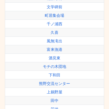
文学碑前
町居集会場
千ノ浦西
久喜
風無滝出
富来漁港
酒見東
モチの木団地
下和田
熊野交流センター
上鵜野屋
田中