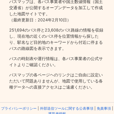
バスマップは、各バス事業者や国土数値情報（国土
交通省）が公開するオープンデータを加工して作成
した地図サイトです。
（最終更新日：2024年2月10日）
251,694のバス停と23,608のバス路線の情報を収録
し、現在地の近くのバス停を位置情報から探した
り、駅名など目的地のキーワードから付近に停まる
バスの路線図を表示できます。
バスの時刻表や運行情報は、各バス事業者の公式サ
イトよりご確認ください。
バスマップの各ページヘのリンクはご自由に設定い
ただいて問題ありませんが、地図で使用している各
種データへの直接アクセスはご遠慮ください。
プライバシーポリシー
|
外部送信ツールに関する公表事項
|
免責事項
|
運営者情報