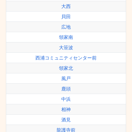
大西
貝田
広地
領家南
大笹波
西浦コミュニティセンター前
領家北
風戸
鹿頭
中浜
相神
酒見
龍護寺前