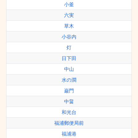
小釜
六実
草木
小谷内
灯
日下田
中山
水の澗
巌門
中畠
和光台
福浦郵便局前
福浦港