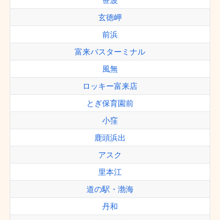
笹波
玄徳岬
前浜
富来バスターミナル
風無
ロッキー富来店
とぎ保育園前
小窪
鹿頭浜出
アスク
里本江
道の駅・渤海
丹和