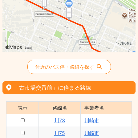
付近のバス停・路線を探す
「古市場交番前」に停まる路線
表示
路線名
事業者名
川73
川崎市
川75
川崎市