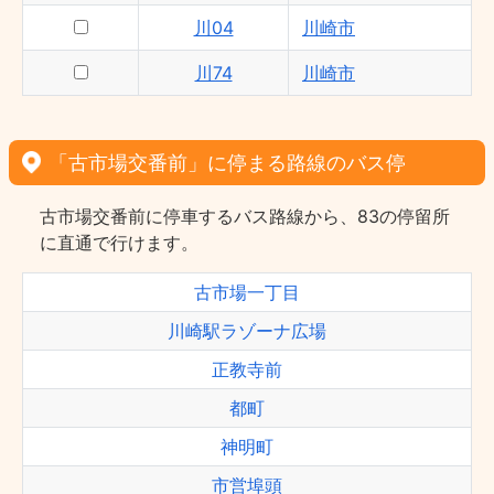
川04
川崎市
川74
川崎市
「古市場交番前」に停まる路線のバス停
古市場交番前に停車するバス路線から、83の停留所
に直通で行けます。
古市場一丁目
川崎駅ラゾーナ広場
正教寺前
都町
神明町
市営埠頭