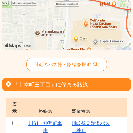
付近のバス停・路線を探す
「中幸町三丁目」に停まる路線
表
示
路線名
事業者名
川61 神明町車
川崎鶴見臨港バス
庫
（株）