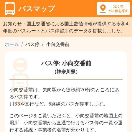
近くの
バスマップ
バス停を探す
お知らせ：国土交通省による国土数値情報が提供する令和4
年度のバスルートとバス停留所のデータを搭載しました。
ホーム
バス停
小向交番前
バス停: 小向交番前
（神奈川県）
小向交番前は、矢向駅から徒歩約20分のところにあ
るバス停です。
川33や直行など、5路線のバスが停車します。
このページをご覧いただくと、小向交番前の地図上の
場所、小向交番前から直通で行けるバス停の一覧や運
行する路線・事業者の名前が分かります。