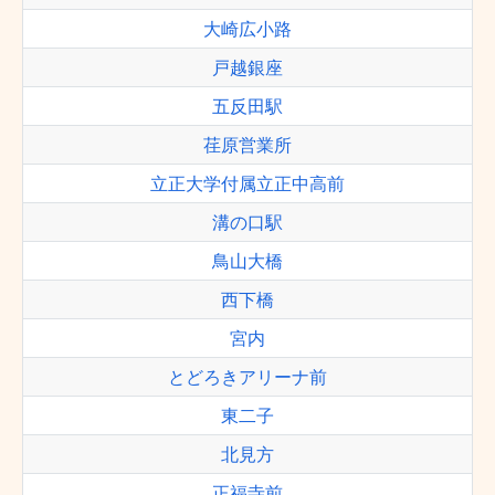
大崎広小路
戸越銀座
五反田駅
荏原営業所
立正大学付属立正中高前
溝の口駅
鳥山大橋
西下橋
宮内
とどろきアリーナ前
東二子
北見方
正福寺前