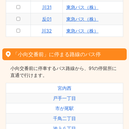
川31
東急バス（株）
反01
東急バス（株）
川32
東急バス（株）
「小向交番前」に停まる路線のバス停
小向交番前に停車するバス路線から、91の停留所に
直通で行けます。
宮内西
戸手一丁目
市が尾駅
千鳥二丁目
池上八丁目