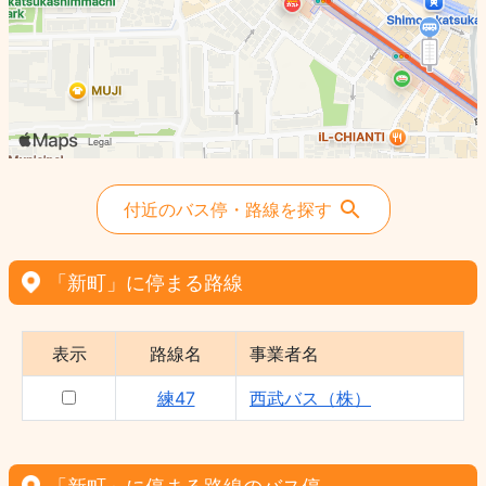
付近のバス停・路線を探す
「新町」に停まる路線
表示
路線名
事業者名
練47
西武バス（株）