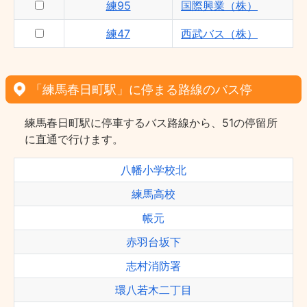
練95
国際興業（株）
練47
西武バス（株）
「練馬春日町駅」に停まる路線のバス停
練馬春日町駅に停車するバス路線から、51の停留所
に直通で行けます。
八幡小学校北
練馬高校
帳元
赤羽台坂下
志村消防署
環八若木二丁目