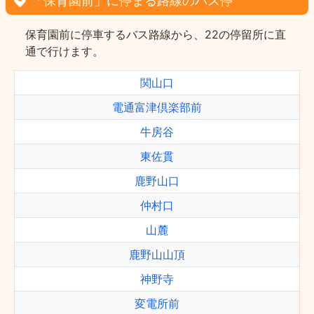
「保育園前」に停まる路線のバス停
保育園前に停車するバス路線から、22の停留所に直
通で行けます。
関山口
電通富津倶楽部前
牛房谷
東佐貫
鹿野山口
仲村口
山麓
鹿野山山頂
神野寺
変電所前