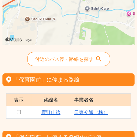
付近のバス停・路線を探す
「保育園前」に停まる路線
表示
路線名
事業者名
鹿野山線
日東交通（株）