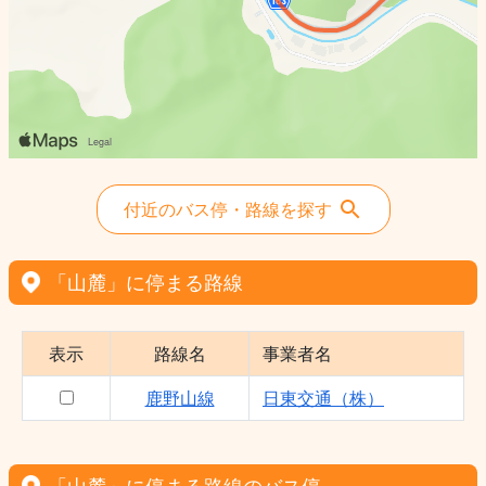
付近のバス停・路線を探す
「山麓」に停まる路線
表示
路線名
事業者名
鹿野山線
日東交通（株）