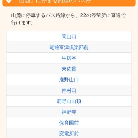
「山麓」に停まる路線のバス停
山麓に停車するバス路線から、22の停留所に直通で
行けます。
関山口
電通富津倶楽部前
牛房谷
東佐貫
鹿野山口
仲村口
鹿野山山頂
神野寺
保育園前
変電所前