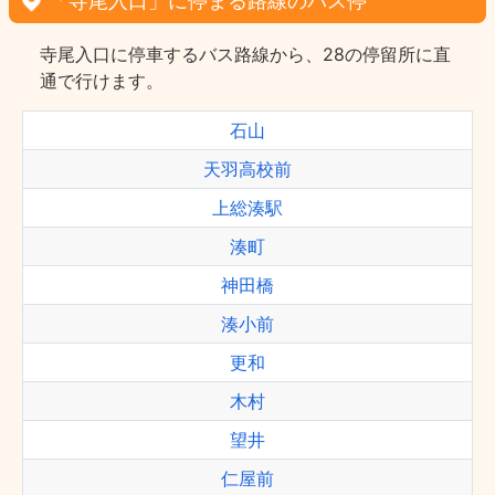
「寺尾入口」に停まる路線のバス停
寺尾入口に停車するバス路線から、28の停留所に直
通で行けます。
石山
天羽高校前
上総湊駅
湊町
神田橋
湊小前
更和
木村
望井
仁屋前