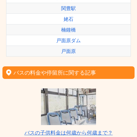
関豊駅
姥石
楠鐘橋
戸面原ダム
戸面原
バスの料金や停留所に関する記事
バスの子供料金は何歳から何歳まで？