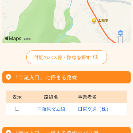
付近のバス停・路線を探す
「寺尾入口」に停まる路線
表示
路線名
事業者名
戸面原ダム線
日東交通（株）