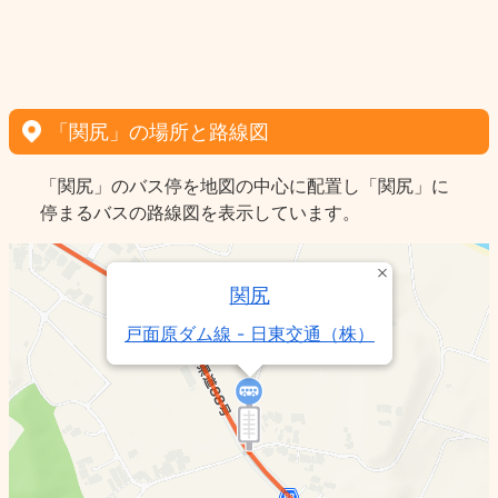
「関尻」の場所と路線図
「関尻」のバス停を地図の中心に配置し「関尻」に
停まるバスの路線図を表示しています。
関尻
戸面原ダム線 - 日東交通（株）