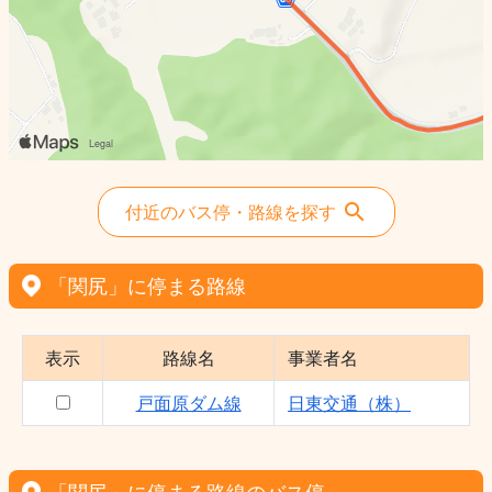
付近のバス停・路線を探す
「関尻」に停まる路線
表示
路線名
事業者名
戸面原ダム線
日東交通（株）