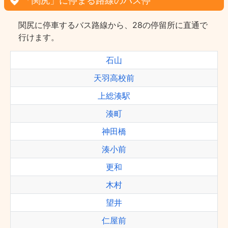
「関尻」に停まる路線のバス停
関尻に停車するバス路線から、28の停留所に直通で
行けます。
石山
天羽高校前
上総湊駅
湊町
神田橋
湊小前
更和
木村
望井
仁屋前