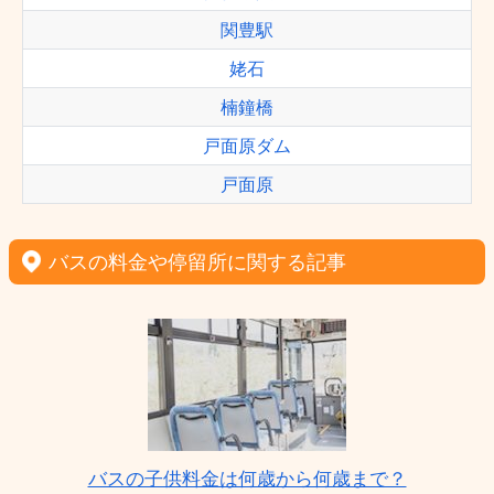
関豊駅
姥石
楠鐘橋
戸面原ダム
戸面原
バスの料金や停留所に関する記事
バスの子供料金は何歳から何歳まで？