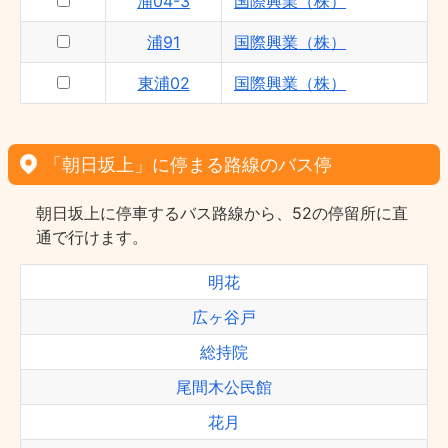
浦04-3
国際興業（株）
浦91
国際興業（株）
東浦02
国際興業（株）
「朝日坂上」に停まる路線のバス停
朝日坂上に停車するバス路線から、52の停留所に直
通で行けます。
明花
広ヶ谷戸
総持院
尾間木公民館
花月