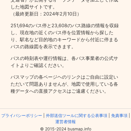
した地図サイトです。
（最終更新日：2024年2月10日）
251,694のバス停と23,608のバス路線の情報を収録
し、現在地の近くのバス停を位置情報から探した
り、駅名など目的地のキーワードから付近に停まる
バスの路線図を表示できます。
バスの時刻表や運行情報は、各バス事業者の公式サ
イトよりご確認ください。
バスマップの各ページヘのリンクはご自由に設定い
ただいて問題ありませんが、地図で使用している各
種データへの直接アクセスはご遠慮ください。
プライバシーポリシー
|
外部送信ツールに関する公表事項
|
免責事項
|
運営者情報
© 2015-2024 busmap.info