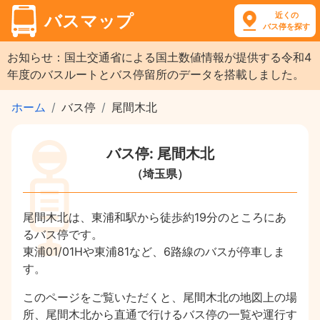
近くの
バスマップ
バス停を探す
お知らせ：国土交通省による国土数値情報が提供する令和4
年度のバスルートとバス停留所のデータを搭載しました。
ホーム
バス停
尾間木北
バス停: 尾間木北
（埼玉県）
尾間木北は、東浦和駅から徒歩約19分のところにあ
るバス停です。
東浦01/01Hや東浦81など、6路線のバスが停車しま
す。
このページをご覧いただくと、尾間木北の地図上の場
所、尾間木北から直通で行けるバス停の一覧や運行す