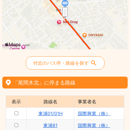
浦90 - 国際興業（株）
付近のバス停・路線を探す
「尾間木北」に停まる路線
表示
路線名
事業者名
東浦01/01H
国際興業（株）
東浦81
国際興業（株）