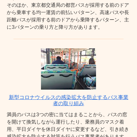
そのほか、東京都交通局の都営バスが採用する前のドア
から乗車する均一運賃の前払いパターン、高速バスや長
距離バスが採用する前のドアから乗降するパターン、主
に3パターンの乗り方と降り方があります。
新型コロナウイルスの感染拡大を防止するバス事業
者の取り組み
満員のバスは3つの密に当てはまることから、バスの窓
を開けて換気しながら運行したり、乗務員のマスク着
用、平日ダイヤを休日ダイヤに変更するなど、引き続き
感染拡大を防止する対策を行うバス事業者があります。