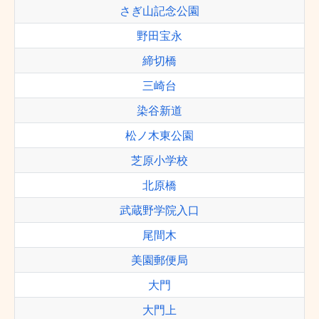
さぎ山記念公園
野田宝永
締切橋
三崎台
染谷新道
松ノ木東公園
芝原小学校
北原橋
武蔵野学院入口
尾間木
美園郵便局
大門
大門上