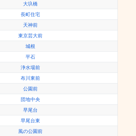
大圦橋
長町住宅
天神前
東京芸大前
城根
平石
浄水場前
布川東前
公園前
団地中央
早尾台
早尾台東
風の公園前