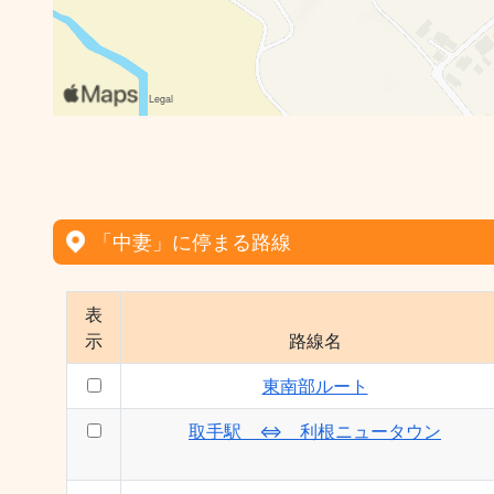
「中妻」に停まる路線
表
示
路線名
東南部ルート
取手駅 ⇔ 利根ニュータウン