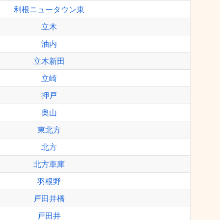
利根ニュータウン東
立木
油内
立木新田
立崎
押戸
奥山
東北方
北方
北方車庫
羽根野
戸田井橋
戸田井