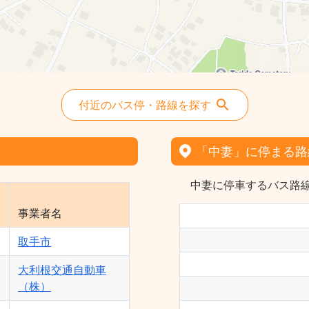
取手駅 ⇔ もえぎ野台（東京藝術大学
経由） - 大利根交通自動車（株）
付近のバス停・路線を探す
「中妻」に停まる路
中妻に停車するバス路線
事業者名
取手市
大利根交通自動車
（株）