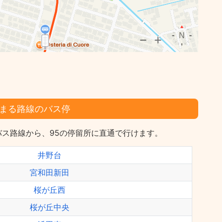
まる路線のバス停
ス路線から、95の停留所に直通で行けます。
井野台
宮和田新田
桜が丘西
桜が丘中央