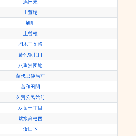
浜田東
上萱場
旭町
上曽根
椚木三叉路
藤代駅北口
八重洲団地
藤代郵便局前
宮和田関
久賀公民館前
双葉一丁目
紫水高校西
浜田下