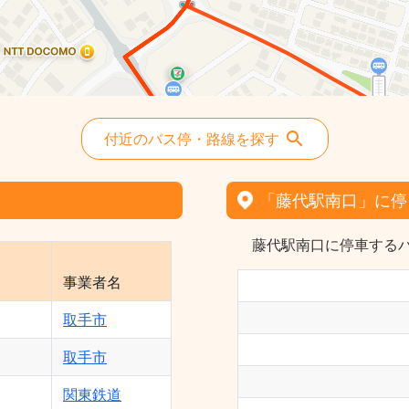
付近のバス停・路線を探す
「藤代駅南口」に停
藤代駅南口に停車するバ
事業者名
取手市
取手市
関東鉄道