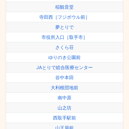
稲観音堂
寺田西［フジボウル前］
夢とりで
市役所入口［取手市］
さくら荘
ゆりのき公園前
JAとりで総合医療センター
谷中本田
大利根団地前
南中原
山之坊
西取手駅前
山王局前