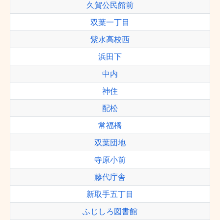
久賀公民館前
双葉一丁目
紫水高校西
浜田下
中内
神住
配松
常福橋
双葉団地
寺原小前
藤代庁舎
新取手五丁目
ふじしろ図書館