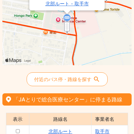
北部ルート - 取手市
東北部ルート - 取手市
付近のバス停・路線を探す
「JAとりで総合医療センター」に停まる路線
表示
路線名
事業者名
北部ルート
取手市