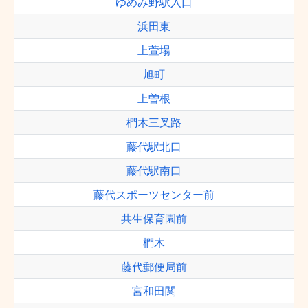
ゆめみ野駅入口
浜田東
上萱場
旭町
上曽根
椚木三叉路
藤代駅北口
藤代駅南口
藤代スポーツセンター前
共生保育園前
椚木
藤代郵便局前
宮和田関