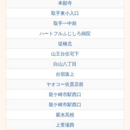
本願寺
取手東小入口
取手一中前
ハートフルふじしろ病院
堤橋北
山王台住宅下
白山八丁目
台宿坂上
ヤオコー佐貫店前
龍ケ崎市駅西口
龍ケ崎市駅西口
紫水高校
上萱場西