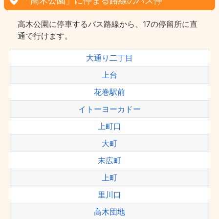
「高木公園」に停まる路線のバス停
高木公園に停車するバス路線から、17の停留所に直
通で行けます。
大通り二丁目
上台
花巻駅前
イトーヨーカドー
上町口
大町
末広町
上町
里川口
高木団地