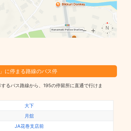
」に停まる路線のバス停
するバス路線から、195の停留所に直通で行けま
大下
月舘
JA花巻支店前