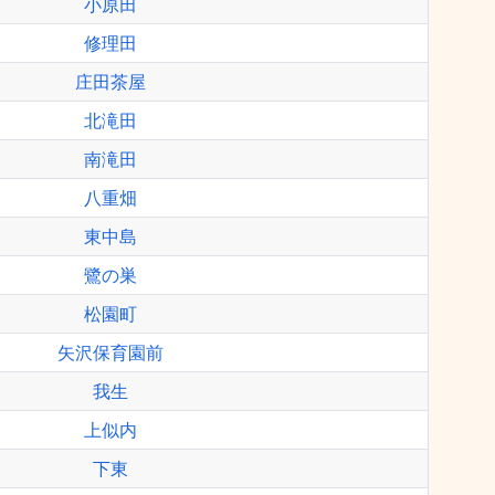
小原田
修理田
庄田茶屋
北滝田
南滝田
八重畑
東中島
鷺の巣
松園町
矢沢保育園前
我生
上似内
下東