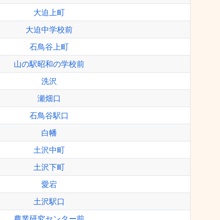
大迫上町
大迫中学校前
石鳥谷上町
山の駅昭和の学校前
洗沢
瀬畑口
石鳥谷駅口
白幡
土沢中町
土沢下町
愛宕
土沢駅口
農業研究センター前