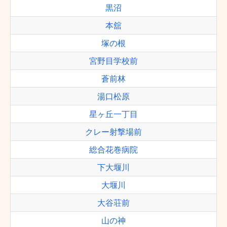
黒沼
本舘
塚の根
宮野目学校前
蒼前林
湯口松原
星ヶ丘一丁目
クレー射撃場前
総合花巻病院
下大堰川
大堰川
大谷荘前
山の神