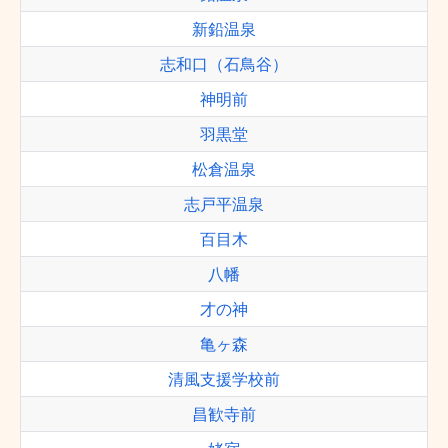
新鉛温泉
志和口（石鳥谷）
神明前
羽黒堂
松倉温泉
志戸平温泉
百目木
八幡
才の神
亀ヶ森
清風支援学校前
昌歓寺前