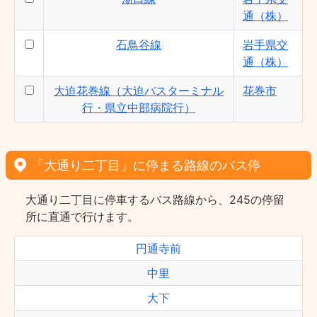
通（株）
石鳥谷線
岩手県交
通（株）
大迫花巻線（大迫バスターミナル
花巻市
行・県立中部病院行）
「大通り二丁目」に停まる路線のバス停
大通り二丁目に停車するバス路線から、245の停留
所に直通で行けます。
円通寺前
中里
大下