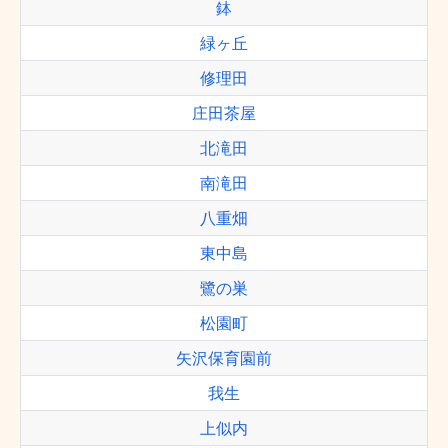
鉢
緑ヶ丘
修理田
庄田茶屋
北滝田
南滝田
八重畑
東中島
鷺の巣
松園町
矢沢保育園前
我生
上似内