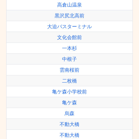
高倉山温泉
黒沢尻北高前
大迫バスターミナル
文化会館前
一本杉
中根子
雲南桜前
二枚橋
亀ケ森小学校前
亀ケ森
烏森
不動大橋
不動大橋