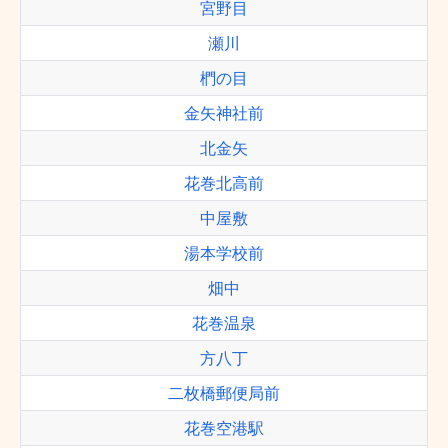
宮野目
瀬川
椚の目
金矢神社前
北金矢
花巻北高前
中屋敷
湯本学校前
畑中
花巻温泉
方八丁
二枚橋郵便局前
花巻空港駅