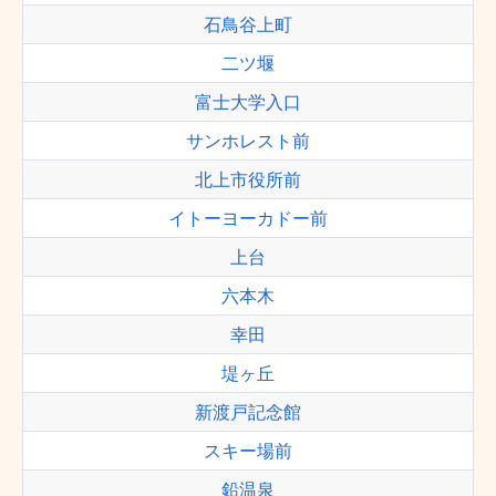
石鳥谷上町
二ツ堰
富士大学入口
サンホレスト前
北上市役所前
イトーヨーカドー前
上台
六本木
幸田
堤ヶ丘
新渡戸記念館
スキー場前
鉛温泉