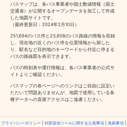
バスマップは、各バス事業者や国土数値情報（国土
交通省）が公開するオープンデータを加工して作成
した地図サイトです。
（最終更新日：2024年2月10日）
251,694のバス停と23,608のバス路線の情報を収録
し、現在地の近くのバス停を位置情報から探した
り、駅名など目的地のキーワードから付近に停まる
バスの路線図を表示できます。
バスの時刻表や運行情報は、各バス事業者の公式サ
イトよりご確認ください。
バスマップの各ページヘのリンクはご自由に設定い
ただいて問題ありませんが、地図で使用している各
種データへの直接アクセスはご遠慮ください。
プライバシーポリシー
|
外部送信ツールに関する公表事項
|
免責事項
|