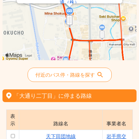
通（株）
太田線 - 岩手県交通（株）
土沢線 - 岩手県交通（株）
石鳥谷線 - 岩手県交通（株）
大迫花巻線（大迫バスターミナル行・県立
中部病院行） - 花巻市
天下田団地線 - 岩手県交通（株）
高木団地線 - 岩手県交通（株）
付近のバス停・路線を探す
「大通り二丁目」に停まる路線
表
示
路線名
事業者名
天下田団地線
岩手県交