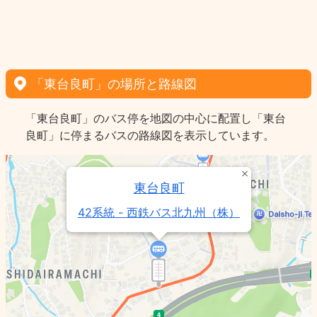
「東台良町」の場所と路線図
「東台良町」のバス停を地図の中心に配置し「東台
良町」に停まるバスの路線図を表示しています。
東台良町
42系統 - 西鉄バス北九州（株）