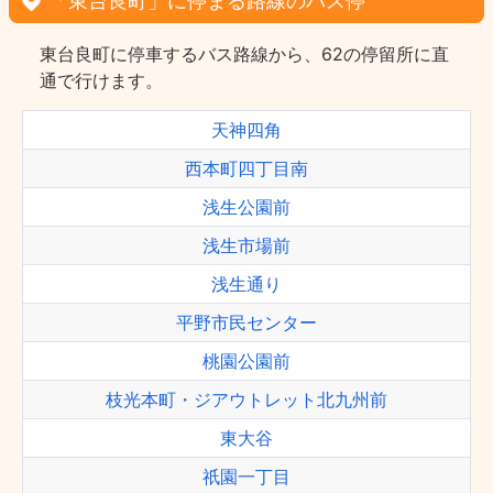
「東台良町」に停まる路線のバス停
東台良町に停車するバス路線から、62の停留所に直
通で行けます。
天神四角
西本町四丁目南
浅生公園前
浅生市場前
浅生通り
平野市民センター
桃園公園前
枝光本町・ジアウトレット北九州前
東大谷
祇園一丁目