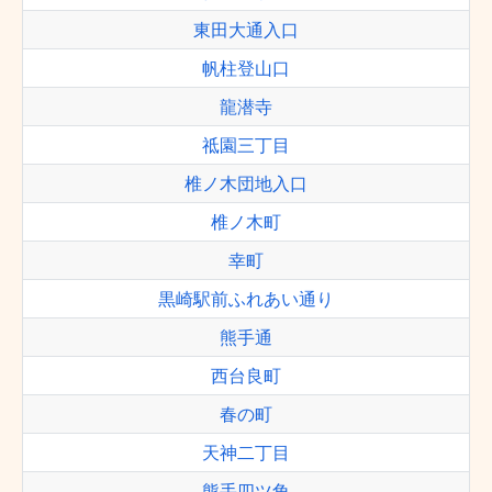
東田大通入口
帆柱登山口
龍潜寺
祗園三丁目
椎ノ木団地入口
椎ノ木町
幸町
黒崎駅前ふれあい通り
熊手通
西台良町
春の町
天神二丁目
熊手四ツ角