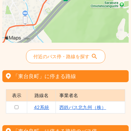
付近のバス停・路線を探す
「東台良町」に停まる路線
表示
路線名
事業者名
42系統
西鉄バス北九州（株）