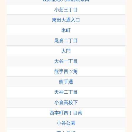
小芝三丁目
東田大通入口
米町
尾倉二丁目
大門
大谷一丁目
熊手四ツ角
熊手通
天神二丁目
小倉高校下
西本町四丁目南
小谷公園