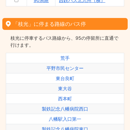
90系統
西鉄バス北九州（株）
「枝光」に停まる路線のバス停
枝光に停車するバス路線から、95の停留所に直通で
行けます。
荒手
平野市民センター
東台良町
東大谷
西本町
製鉄記念八幡病院西口
八幡駅入口第一
製鉄記念八幡病院東口