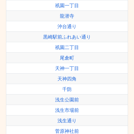
祇園一丁目
龍潜寺
沖台通り
黒崎駅前ふれあい通り
祇園二丁目
尾倉町
天神一丁目
天神四角
千防
浅生公園前
浅生市場前
浅生通り
菅原神社前