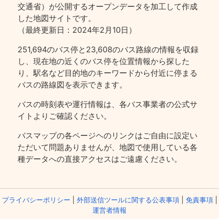
交通省）が公開するオープンデータを加工して作成
した地図サイトです。
（最終更新日：2024年2月10日）
251,694のバス停と23,608のバス路線の情報を収録
し、現在地の近くのバス停を位置情報から探した
り、駅名など目的地のキーワードから付近に停まる
バスの路線図を表示できます。
バスの時刻表や運行情報は、各バス事業者の公式サ
イトよりご確認ください。
バスマップの各ページヘのリンクはご自由に設定い
ただいて問題ありませんが、地図で使用している各
種データへの直接アクセスはご遠慮ください。
プライバシーポリシー
|
外部送信ツールに関する公表事項
|
免責事項
|
運営者情報