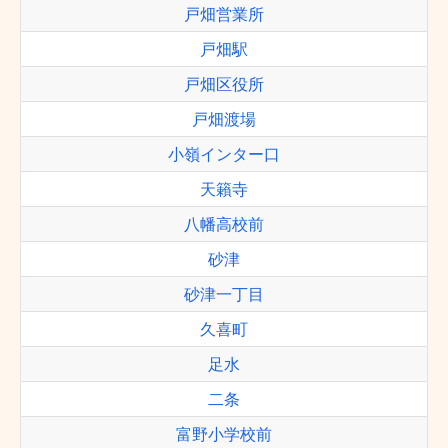
戸畑営業所
戸畑駅
戸畑区役所
戸畑渡場
小嶺インター口
天籟寺
八幡高校前
砂津
砂津一丁目
久喜町
足水
二条
富野小学校前