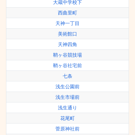
大蔵中学校下
西曲里町
天神一丁目
美術館口
天神四角
鞘ヶ谷競技場
鞘ヶ谷社宅前
七条
浅生公園前
浅生市場前
浅生通り
花尾町
菅原神社前