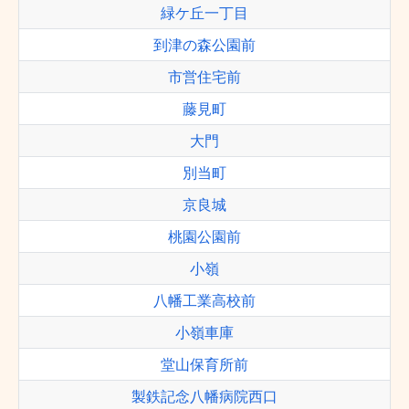
緑ケ丘一丁目
到津の森公園前
市営住宅前
藤見町
大門
別当町
京良城
桃園公園前
小嶺
八幡工業高校前
小嶺車庫
堂山保育所前
製鉄記念八幡病院西口