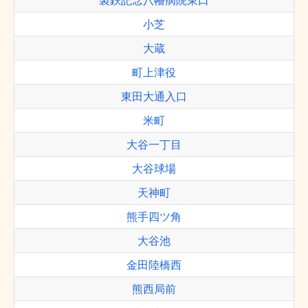
製鉄記念八幡病院東口
小芝
大蔵
町上津役
東田大通入口
米町
大谷一丁目
大谷球場
天神町
熊手四ツ角
大谷池
金田陸橋西
熊西局前