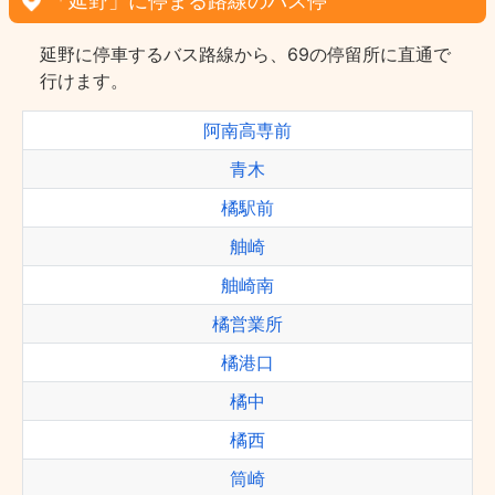
「延野」に停まる路線のバス停
延野に停車するバス路線から、69の停留所に直通で
行けます。
阿南高専前
青木
橘駅前
舳崎
舳崎南
橘営業所
橘港口
橘中
橘西
筒崎