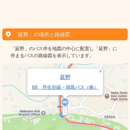
「延野」の場所と路線図
「延野」のバス停を地図の中心に配置し「延野」に
停まるバスの路線図を表示しています。
延野
88 丹生谷線 - 徳島バス（株）