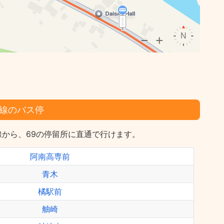
線のバス停
から、69の停留所に直通で行けます。
阿南高専前
青木
橘駅前
舳崎