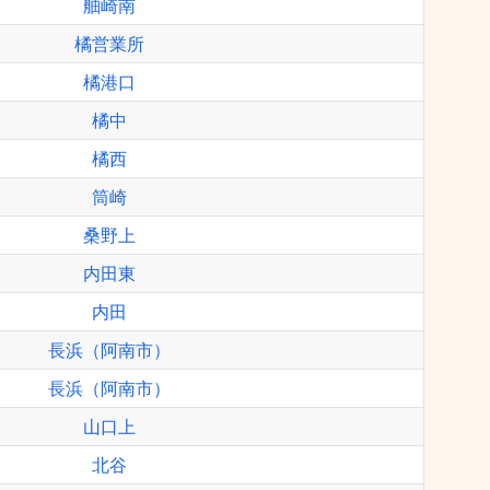
舳崎南
橘営業所
橘港口
橘中
橘西
筒崎
桑野上
内田東
内田
長浜（阿南市）
長浜（阿南市）
山口上
北谷