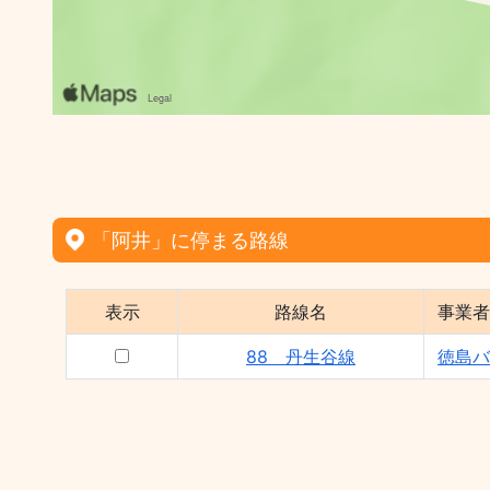
「阿井」に停まる路線
表示
路線名
事業者
88 丹生谷線
徳島バ