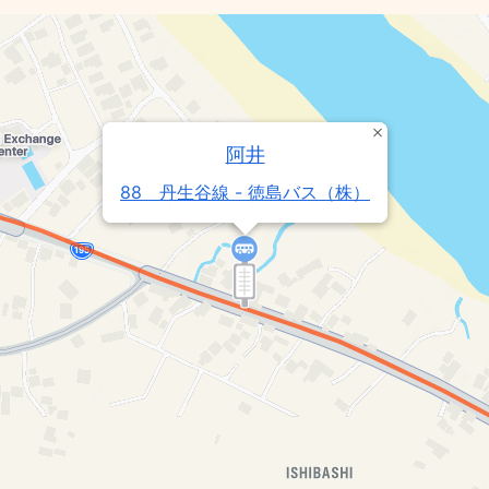
阿井
88 丹生谷線 - 徳島バス（株）