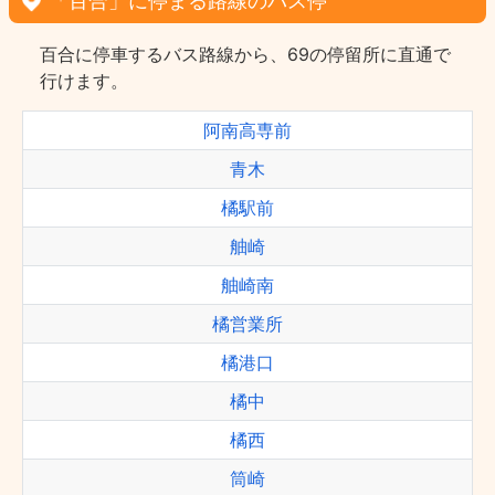
「百合」に停まる路線のバス停
百合に停車するバス路線から、69の停留所に直通で
行けます。
阿南高専前
青木
橘駅前
舳崎
舳崎南
橘営業所
橘港口
橘中
橘西
筒崎