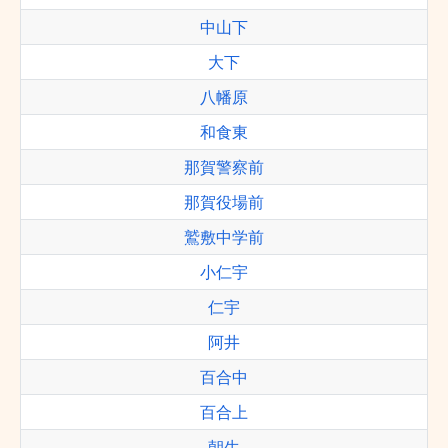
中山下
大下
八幡原
和食東
那賀警察前
那賀役場前
鷲敷中学前
小仁宇
仁宇
阿井
百合中
百合上
朝生