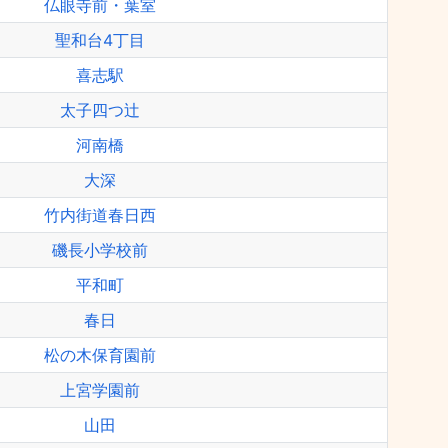
仏眼寺前・葉室
聖和台4丁目
喜志駅
太子四つ辻
河南橋
大深
竹内街道春日西
磯長小学校前
平和町
春日
松の木保育園前
上宮学園前
山田