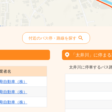
付近のバス停・路線を探す
「太井川」に停まる
太井川に停車するバス路
業者名
剛自動車（株）
剛自動車（株）
剛自動車（株）