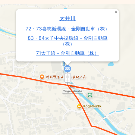
太井川
72・73喜志循環線 - 金剛自動車（株）
83・84太子中央循環線 - 金剛自動車
（株）
71太子線 - 金剛自動車（株）