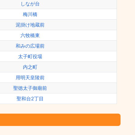
しなが台
梅川橋
泥掛け地蔵前
六牧橋東
和みの広場前
太子町役場
内之町
用明天皇陵前
聖徳太子御廟前
聖和台2丁目