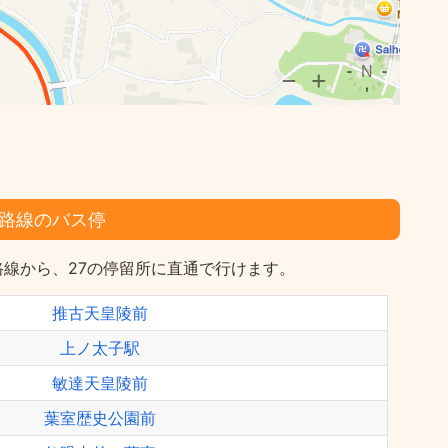
路線のバス停
線から、27の停留所に直通で行けます。
推古天皇陵前
上ノ太子駅
敏達天皇陵前
葉室歴史公園前