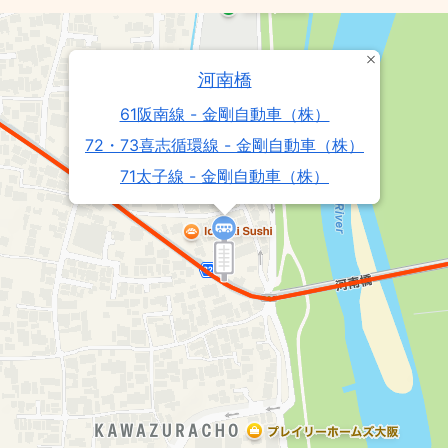
河南橋
61阪南線 - 金剛自動車（株）
72・73喜志循環線 - 金剛自動車（株）
71太子線 - 金剛自動車（株）