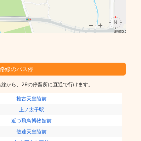
路線のバス停
線から、29の停留所に直通で行けます。
推古天皇陵前
上ノ太子駅
近つ飛鳥博物館前
敏達天皇陵前