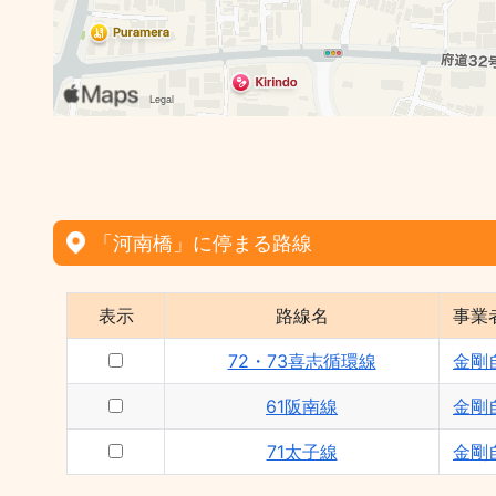
「河南橋」に停まる路線
表示
路線名
事業
72・73喜志循環線
金剛
61阪南線
金剛
71太子線
金剛