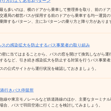
降り方のよくある3パターン
最も多いのは、横のドアから乗車して整理券を取り、前のドア
交通局の都営バスが採用する前のドアから乗車する均一運賃の
乗降するパターン、主に3パターンの乗り方と降り方がありま
ルスの感染拡大を防止するバス事業者の取り組み
の密に当てはまることから、バスの窓を開けて換気しながら運
するなど、引き続き感染拡大を防止する対策を行うバス事業者
スの公式サイトから運行状況を確認しておきましょう。
空港行きバス停留所
急線や東京モノレールなど鉄道路線のほか、主要なターミナル
場合、バスで羽田空港に行くことを検討してみましょう。