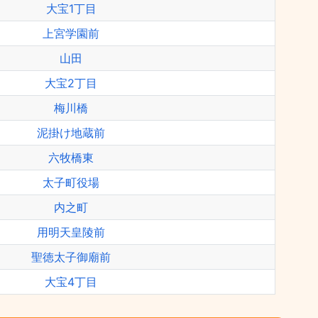
大宝1丁目
上宮学園前
山田
大宝2丁目
梅川橋
泥掛け地蔵前
六牧橋東
太子町役場
内之町
用明天皇陵前
聖徳太子御廟前
大宝4丁目