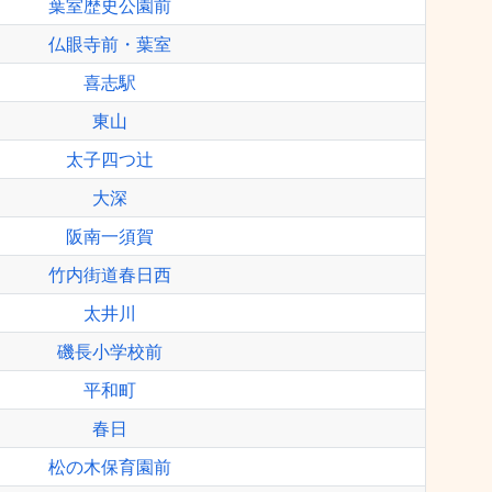
葉室歴史公園前
仏眼寺前・葉室
喜志駅
東山
太子四つ辻
大深
阪南一須賀
竹内街道春日西
太井川
磯長小学校前
平和町
春日
松の木保育園前