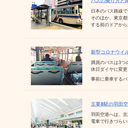
バスの乗り方と
日本のバス路線で
そのほか、東京都
する前のドアから
新型コロナウイ
満員のバスは3つ
休日ダイヤに変更
事前に乗車するバ
主要8駅の羽田
羽田空港へは、京
電車で行きづらい