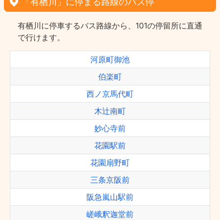
「有栖川」に停まる路線のバス停
有栖川に停車するバス路線から、101の停留所に直通
で行けます。
河原町御池
伯楽町
西ノ京馬代町
木辻南町
妙心寺前
花園駅前
花園扇野町
三条京阪前
阪急嵐山駅前
嵯峨釈迦堂前