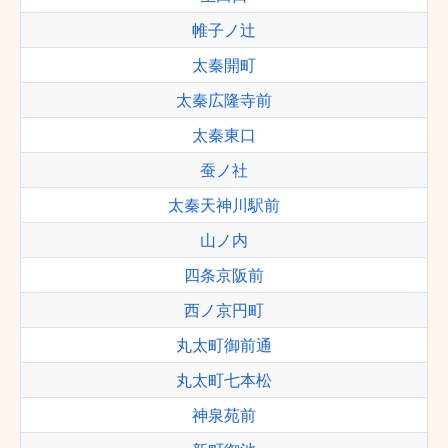
帷子ノ辻
太秦開町
太秦広隆寺前
太秦東口
蚕ノ社
太秦天神川駅前
山ノ内
四条京阪前
西ノ京円町
丸太町御前通
丸太町七本松
神泉苑前