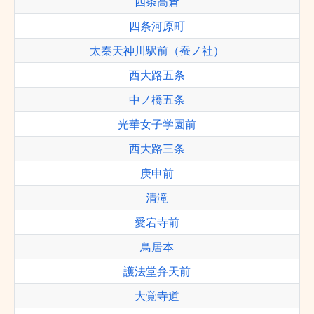
四条高倉
四条河原町
太秦天神川駅前（蚕ノ社）
西大路五条
中ノ橋五条
光華女子学園前
西大路三条
庚申前
清滝
愛宕寺前
鳥居本
護法堂弁天前
大覚寺道