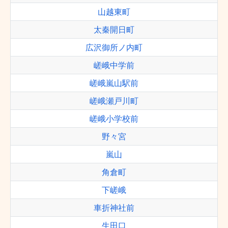
山越東町
太秦開日町
広沢御所ノ内町
嵯峨中学前
嵯峨嵐山駅前
嵯峨瀬戸川町
嵯峨小学校前
野々宮
嵐山
角倉町
下嵯峨
車折神社前
生田口