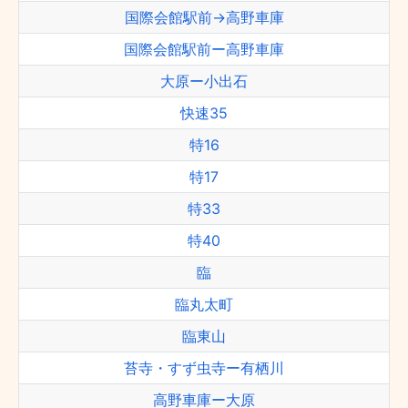
国際会館駅前→高野車庫
国際会館駅前ー高野車庫
大原ー小出石
快速35
特16
特17
特33
特40
臨
臨丸太町
臨東山
苔寺・すず虫寺ー有栖川
高野車庫ー大原