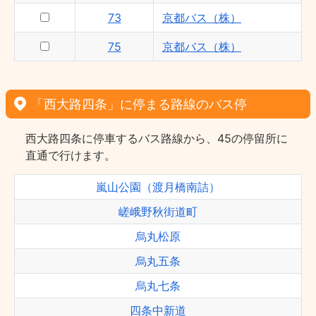
73
京都バス（株）
75
京都バス（株）
「西大路四条」に停まる路線のバス停
西大路四条に停車するバス路線から、45の停留所に
直通で行けます。
嵐山公園（渡月橋南詰）
嵯峨野秋街道町
烏丸松原
烏丸五条
烏丸七条
四条中新道