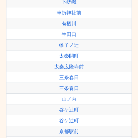
下嵯峨
車折神社前
有栖川
生田口
帷子ノ辻
太秦開町
太秦広隆寺前
三条春日
三条春日
山ノ内
谷ケ辻町
谷ケ辻町
京都駅前