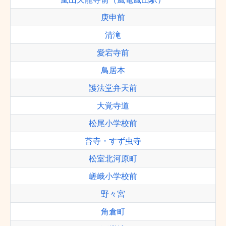
庚申前
清滝
愛宕寺前
鳥居本
護法堂弁天前
大覚寺道
松尾小学校前
苔寺・すず虫寺
松室北河原町
嵯峨小学校前
野々宮
角倉町