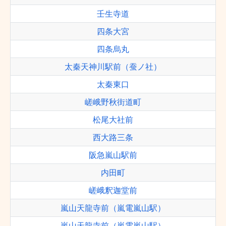
壬生寺道
四条大宮
四条烏丸
太秦天神川駅前（蚕ノ社）
太秦東口
嵯峨野秋街道町
松尾大社前
西大路三条
阪急嵐山駅前
内田町
嵯峨釈迦堂前
嵐山天龍寺前（嵐電嵐山駅）
嵐山天龍寺前（嵐電嵐山駅）