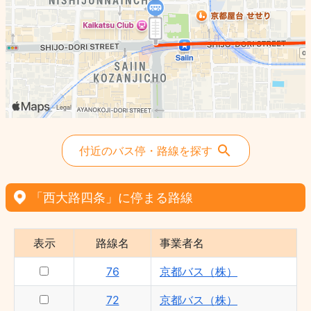
付近のバス停・路線を探す
「西大路四条」に停まる路線
表示
路線名
事業者名
76
京都バス（株）
72
京都バス（株）