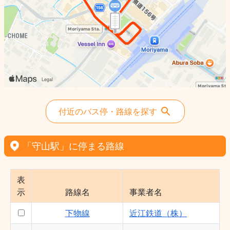
道（株）・江若交通（株）
86 琵琶湖大橋線（エコバス） - 近江鉄
道（株）・江若交通（株）
小浜線 - 近江鉄道（株）
木の浜線 - 近江鉄道（株）
付近のバス停・路線を探す
「守山駅」に停まる路線
表
示
路線名
事業者名
下物線
近江鉄道（株）