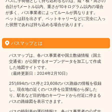
バスに手荷物として持ち込めるものは、縦・横・高さの
合計が1メートル以内、重さが10キログラム以内の場合
が多く、バス事業者によってルールが異なります。
ペットは顔を出さず、ペットキャリーなどに完全に入っ
た状態であれば持ち込める場合があります。
バスマップとは
バスマップは、各バス事業者や国土数値情報（国土
交通省）が公開するオープンデータを加工して作成
した地図サイトです。
（最終更新日：2024年2月10日）
251,694のバス停と23,608のバス路線の情報を収録
し、現在地の近くのバス停を位置情報から探した
り、駅名など目的地のキーワードから付近に停まる
バスの路線図を表示できます。
バスの時刻表や運行情報は、各バス事業者の公式サ