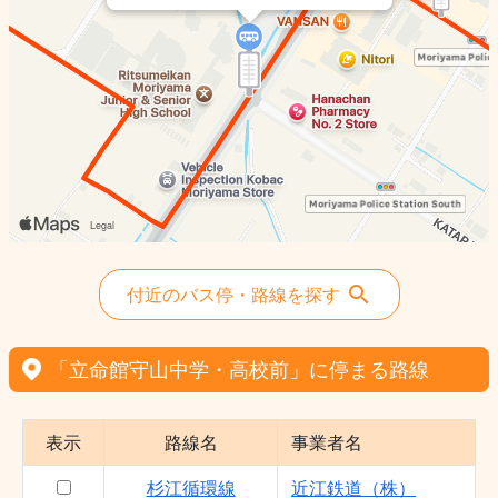
付近のバス停・路線を探す
「立命館守山中学・高校前」に停まる路線
表示
路線名
事業者名
杉江循環線
近江鉄道（株）