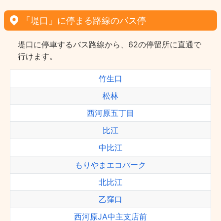
「堤口」に停まる路線のバス停
堤口に停車するバス路線から、62の停留所に直通で
行けます。
竹生口
松林
西河原五丁目
比江
中比江
もりやまエコパーク
北比江
乙窪口
西河原JA中主支店前