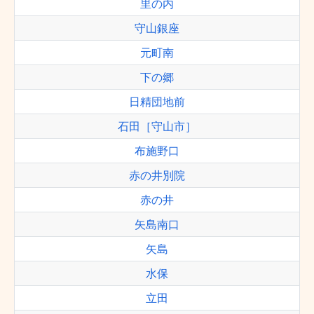
里の内
守山銀座
元町南
下の郷
日精団地前
石田［守山市］
布施野口
赤の井別院
赤の井
矢島南口
矢島
水保
立田