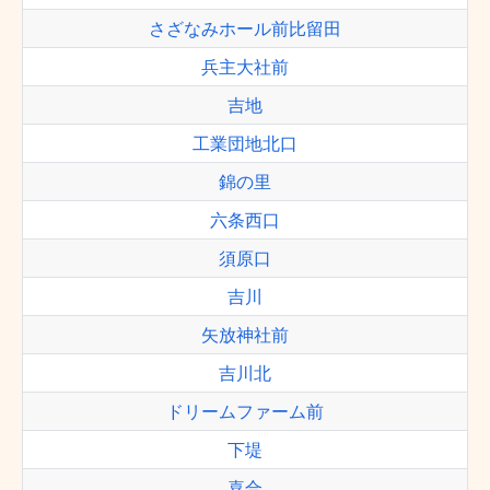
さざなみホール前比留田
兵主大社前
吉地
工業団地北口
錦の里
六条西口
須原口
吉川
矢放神社前
吉川北
ドリームファーム前
下堤
喜合