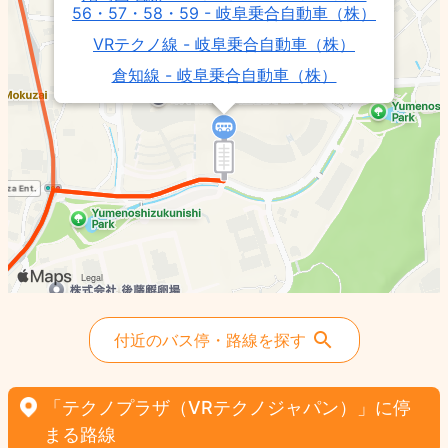
56・57・58・59 - 岐阜乗合自動車（株）
VRテクノ線 - 岐阜乗合自動車（株）
倉知線 - 岐阜乗合自動車（株）
付近のバス停・路線を探す
「テクノプラザ（VRテクノジャパン）」に停
まる路線