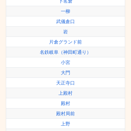
下名倉
一柳
武儀倉口
岩
片倉グランド前
名鉄岐阜（神田町通り）
小宮
大門
天正寺口
上殿村
殿村
殿村局前
上野