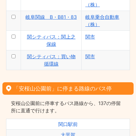
（株）
岐阜関線 B・B81・83
岐阜乗合自動車
（株）
関シティバス：関上之
関市
保線
関シティバス：買い物
関市
循環線
「安桜山公園前」に停まる路線のバス停
安桜山公園前に停車するバス路線から、137の停留
所に直通で行けます。
関口駅前
大平賀