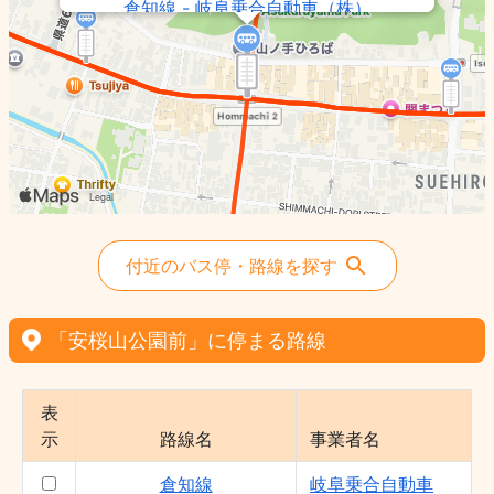
倉知線 - 岐阜乗合自動車（株）
付近のバス停・路線を探す
「安桜山公園前」に停まる路線
表
示
路線名
事業者名
倉知線
岐阜乗合自動車