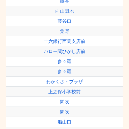
藤谷
向山団地
藤谷口
粟野
十六銀行西関支店前
バロー関ひがし店前
多々羅
多々羅
わかくさ・プラザ
上之保小学校前
間吹
間吹
船山口