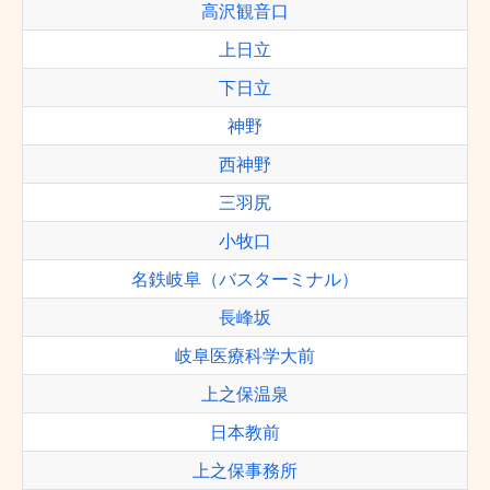
高沢観音口
上日立
下日立
神野
西神野
三羽尻
小牧口
名鉄岐阜（バスターミナル）
長峰坂
岐阜医療科学大前
上之保温泉
日本教前
上之保事務所