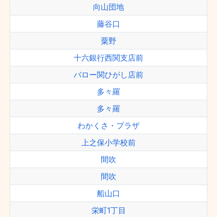
向山団地
藤谷口
粟野
十六銀行西関支店前
バロー関ひがし店前
多々羅
多々羅
わかくさ・プラザ
上之保小学校前
間吹
間吹
船山口
栄町1丁目