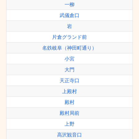
一柳
武儀倉口
岩
片倉グランド前
名鉄岐阜（神田町通り）
小宮
大門
天正寺口
上殿村
殿村
殿村局前
上野
高沢観音口