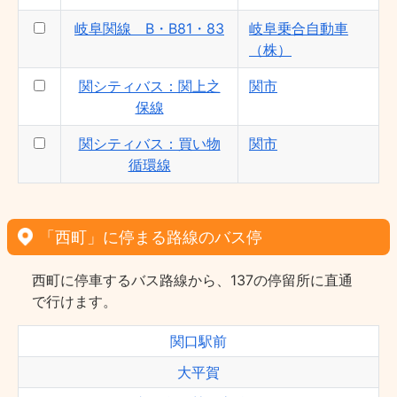
岐阜関線 B・B81・83
岐阜乗合自動車
（株）
関シティバス：関上之
関市
保線
関シティバス：買い物
関市
循環線
「西町」に停まる路線のバス停
西町に停車するバス路線から、137の停留所に直通
で行けます。
関口駅前
大平賀