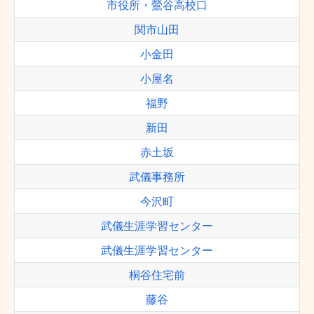
市役所・鶯谷高校口
関市山田
小金田
小屋名
福野
新田
赤土坂
武儀事務所
今沢町
武儀生涯学習センター
武儀生涯学習センター
桐谷住宅前
藤谷