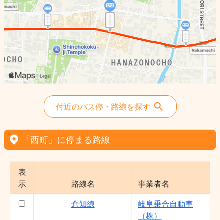
付近のバス停・路線を探す
「西町」に停まる路線
表
示
路線名
事業者名
倉知線
岐阜乗合自動車
（株）