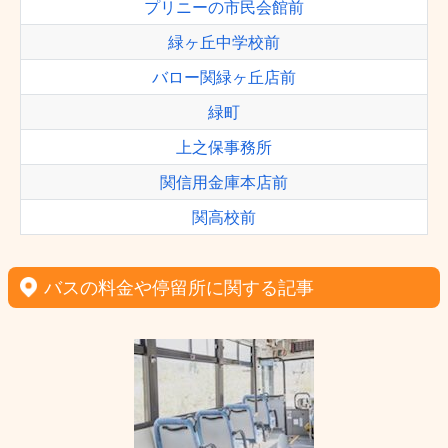
プリニーの市民会館前
緑ヶ丘中学校前
バロー関緑ヶ丘店前
緑町
上之保事務所
関信用金庫本店前
関高校前
バスの料金や停留所に関する記事