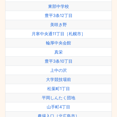
東部中学校
豊平3条12丁目
美咲き野
月寒中央通11丁目［札幌市］
輪厚中央会館
真栄
豊平3条10丁目
上中の沢
大学競技場前
松葉町1丁目
平岡しんたく団地
山手町4丁目
農場入口［北広島市］