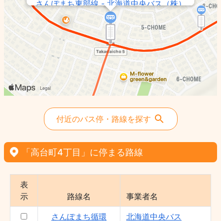
さんぽまち東部線 - 北海道中央バス（株）
付近のバス停・路線を探す
「高台町4丁目」に停まる路線
表
示
路線名
事業者名
さんぽまち循環
北海道中央バス