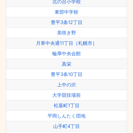
北の台小学校
東部中学校
豊平3条12丁目
美咲き野
月寒中央通11丁目［札幌市］
輪厚中央会館
真栄
豊平3条10丁目
上中の沢
大学競技場前
松葉町1丁目
平岡しんたく団地
山手町4丁目