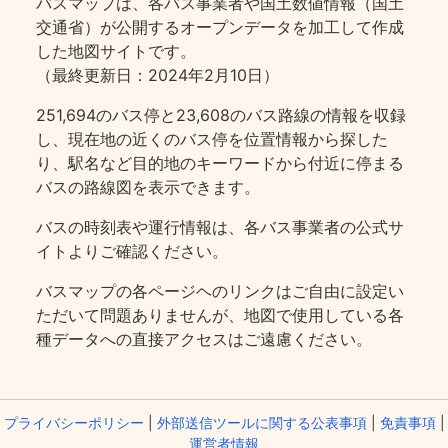
バスマップは、各バス事業者や国土数値情報（国土
交通省）が公開するオープンデータを加工して作成
した地図サイトです。
（最終更新日：2024年2月10日）
251,694のバス停と23,608のバス路線の情報を収録
し、現在地の近くのバス停を位置情報から探した
り、駅名など目的地のキーワードから付近に停まる
バスの路線図を表示できます。
バスの時刻表や運行情報は、各バス事業者の公式サ
イトよりご確認ください。
バスマップの各ページヘのリンクはご自由に設定い
ただいて問題ありませんが、地図で使用している各
種データへの直接アクセスはご遠慮ください。
プライバシーポリシー
|
外部送信ツールに関する公表事項
|
免責事項
|
運営者情報