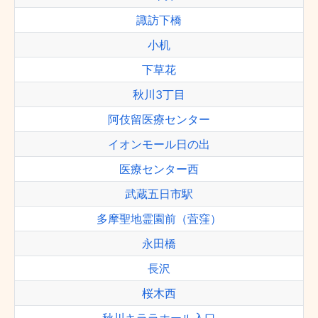
諏訪下橋
小机
下草花
秋川3丁目
阿伎留医療センター
イオンモール日の出
医療センター西
武蔵五日市駅
多摩聖地霊園前（萓窪）
永田橋
長沢
桜木西