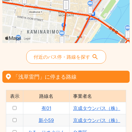
草63 - 東京都
草43 - 東京都
草39 - 東京都
有01 - 京成タウンバス（株）
ぐるーりめぐりん - 台東区
付近のバス停・路線を探す
「浅草雷門」に停まる路線
表示
路線名
事業者名
有01
京成タウンバス（株）
新小59
京成タウンバス（株）