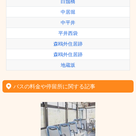
白鬚橋
中居堀
中平井
平井西袋
森鴎外住居跡
森鴎外住居跡
地蔵坂
バスの料金や停留所に関する記事