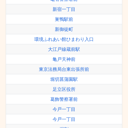
新宿一丁目
巣鴨駅前
新御徒町
環境ふれあい館ひまわり入口
大江戸線蔵前駅
亀戸天神前
東京法務局台東出張所前
堀切菖蒲園駅
足立区役所
葛飾警察署前
今戸一丁目
今戸一丁目