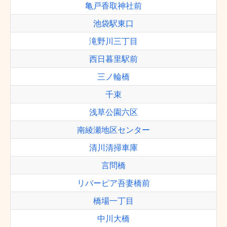
亀戸香取神社前
池袋駅東口
滝野川三丁目
西日暮里駅前
三ノ輪橋
千束
浅草公園六区
南綾瀬地区センター
清川清掃車庫
言問橋
リバーピア吾妻橋前
橋場一丁目
中川大橋