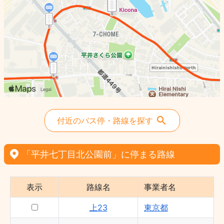
付近のバス停・路線を探す
「平井七丁目北公園前」に停まる路線
表示
路線名
事業者名
上23
東京都