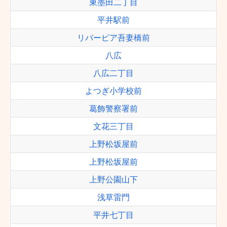
東墨田二丁目
平井駅前
リバーピア吾妻橋前
八広
八広二丁目
よつぎ小学校前
葛飾警察署前
文花三丁目
上野松坂屋前
上野松坂屋前
上野公園山下
浅草雷門
平井七丁目