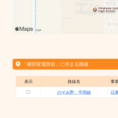
「横田変電所前」に停まる路線
表示
路線名
事
のぞみ野・平岡線
日