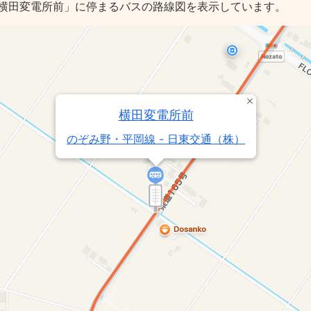
横田変電所前」に停まるバスの路線図を表示しています。
横田変電所前
のぞみ野・平岡線 - 日東交通（株）