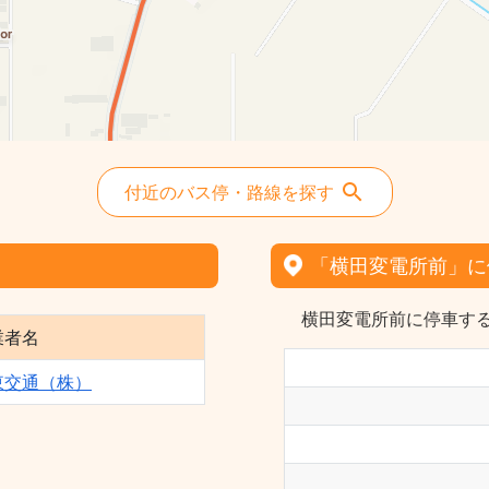
付近のバス停・路線を探す
「横田変電所前」に
横田変電所前に停車する
業者名
東交通（株）