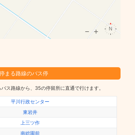
停まる路線のバス停
バス路線から、35の停留所に直通で行けます。
平川行政センター
東岩井
上三ツ作
南総園前