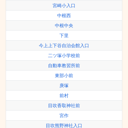
宮崎小入口
中根西
中根中央
下里
今上上下谷自治会館入口
二ツ塚小学校前
自動車教習所前
東部小前
庚塚
前村
目吹香取神社前
宮作
目吹熊野神社入口