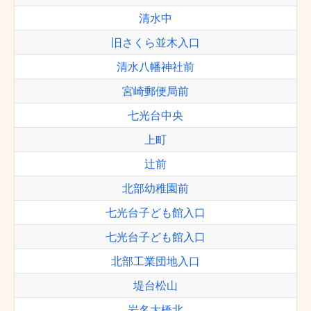
清水中
旧さくら並木入口
清水八幡神社前
宮崎郵便局前
七光台中央
上町
辻前
北部幼稚園前
七光台子ども館入口
七光台子ども館入口
北部工業団地入口
堤台松山
岩名大橋北