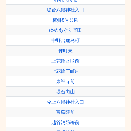
堤台八幡神社入口
梅郷8号公園
ゆめあぐり野田
中野台鹿島町
仲町東
上花輪香取前
上花輪三町内
東福寺前
堤台向山
今上八幡神社入口
富蔵院前
越谷消防署前