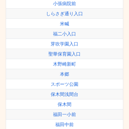
小張病院前
しらさぎ通り入口
米喊
福二小入口
芽吹学園入口
聖華保育園入口
木野崎新町
本郷
スポーツ公園
保木間浅間台
保木間
福田一小前
福田中前