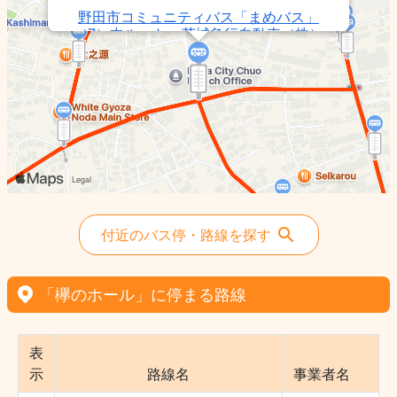
野田市コミュニティバス「まめバス」
（7）中ルート - 茨城急行自動車（株）
野田市コミュニティバス「まめバス」
（5）北ルート清水 - 茨城急行自動車
（株）
野田市コミュニティバス「まめバス」
（6）北ルート堤台 - 茨城急行自動車
（株）
野田市駅〜中野台・下町〜大沢四丁目〜北
越谷駅 - 茨城急行自動車（株）
野田市コミュニティバス「まめバス」
付近のバス停・路線を探す
（11）南ルート循環 - 茨城急行自動車
（株）
「欅のホール」に停まる路線
表
示
路線名
事業者名