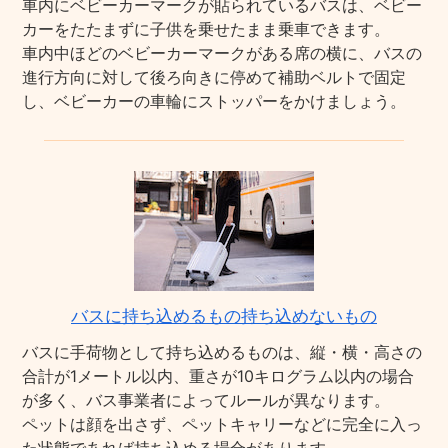
車内にベビーカーマークが貼られているバスは、ベビー
カーをたたまずに子供を乗せたまま乗車できます。
車内中ほどのベビーカーマークがある席の横に、バスの
進行方向に対して後ろ向きに停めて補助ベルトで固定
し、ベビーカーの車輪にストッパーをかけましょう。
バスに持ち込めるもの持ち込めないもの
バスに手荷物として持ち込めるものは、縦・横・高さの
合計が1メートル以内、重さが10キログラム以内の場合
が多く、バス事業者によってルールが異なります。
ペットは顔を出さず、ペットキャリーなどに完全に入っ