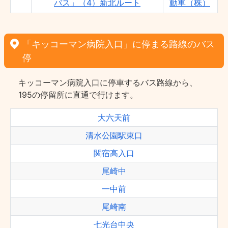
バス」（4）新北ルート
動車（株）
「キッコーマン病院入口」に停まる路線のバス
停
キッコーマン病院入口に停車するバス路線から、
195の停留所に直通で行けます。
大六天前
清水公園駅東口
関宿高入口
尾崎中
一中前
尾崎南
七光台中央