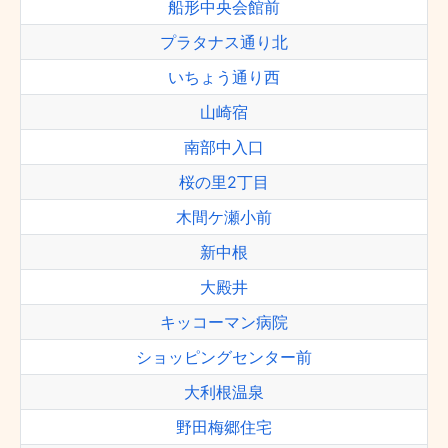
船形中央会館前
プラタナス通り北
いちょう通り西
山崎宿
南部中入口
桜の里2丁目
木間ケ瀬小前
新中根
大殿井
キッコーマン病院
ショッピングセンター前
大利根温泉
野田梅郷住宅