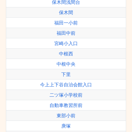
保木間浅間台
保木間
福田一小前
福田中前
宮崎小入口
中根西
中根中央
下里
今上上下谷自治会館入口
二ツ塚小学校前
自動車教習所前
東部小前
庚塚