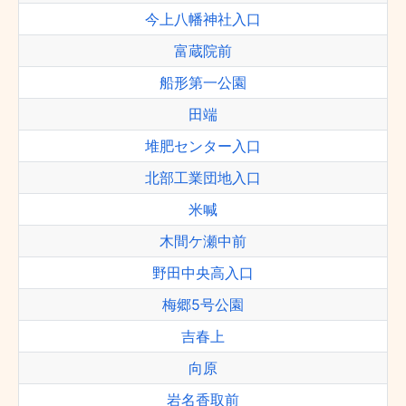
今上八幡神社入口
富蔵院前
船形第一公園
田端
堆肥センター入口
北部工業団地入口
米喊
木間ケ瀬中前
野田中央高入口
梅郷5号公園
吉春上
向原
岩名香取前