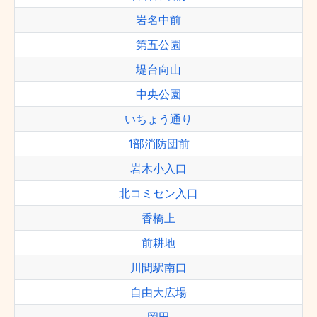
岩名中前
第五公園
堤台向山
中央公園
いちょう通り
1部消防団前
岩木小入口
北コミセン入口
香橋上
前耕地
川間駅南口
自由大広場