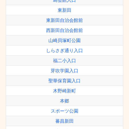
島会館入口
東新田
東新田自治会館前
西新田自治会館前
山崎貝塚町公園
しらさぎ通り入口
福二小入口
芽吹学園入口
聖華保育園入口
木野崎新町
本郷
スポーツ公園
蕃昌新田