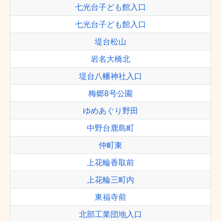
七光台子ども館入口
七光台子ども館入口
堤台松山
岩名大橋北
堤台八幡神社入口
梅郷8号公園
ゆめあぐり野田
中野台鹿島町
仲町東
上花輪香取前
上花輪三町内
東福寺前
北部工業団地入口