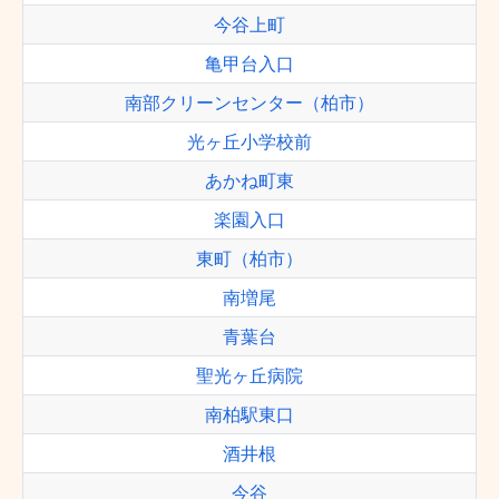
今谷上町
亀甲台入口
南部クリーンセンター（柏市）
光ヶ丘小学校前
あかね町東
楽園入口
東町（柏市）
南増尾
青葉台
聖光ヶ丘病院
南柏駅東口
酒井根
今谷