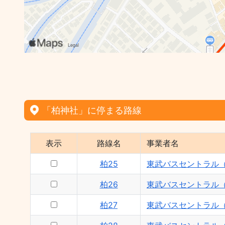
「柏神社」に停まる路線
表示
路線名
事業者名
柏25
東武バスセントラル
柏26
東武バスセントラル
柏27
東武バスセントラル