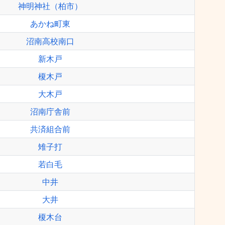
神明神社（柏市）
あかね町東
沼南高校南口
新木戸
榎木戸
大木戸
沼南庁舎前
共済組合前
雉子打
若白毛
中井
大井
榎木台