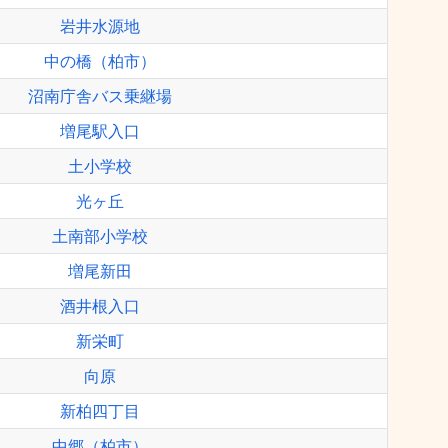
岩井水源地
中の橋（柏市）
沼南庁舎バス乗継場
増尾駅入口
土小学校
光ヶ丘
土南部小学校
増尾新田
酒井根入口
新栄町
向原
新柏四丁目
中郷（柏市）