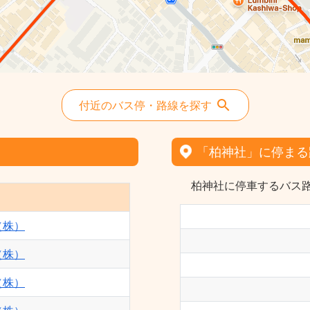
付近のバス停・路線を探す
「柏神社」に停まる
柏神社に停車するバス路
（株）
（株）
（株）