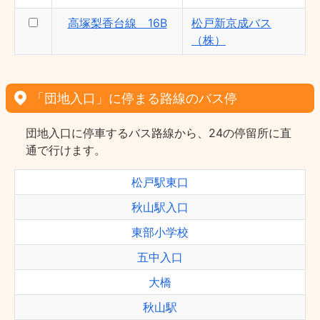
高塚梨香台線 16B
松戸新京成バス
（株）
「団地入口」に停まる路線のバス停
団地入口に停車するバス路線から、24の停留所に直
通で行けます。
松戸駅東口
秋山駅入口
東部小学校
五中入口
大橋
秋山駅