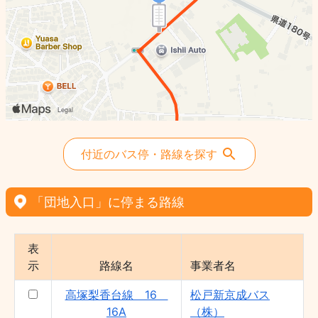
付近のバス停・路線を探す
「団地入口」に停まる路線
表
示
路線名
事業者名
高塚梨香台線 16
松戸新京成バス
16A
（株）