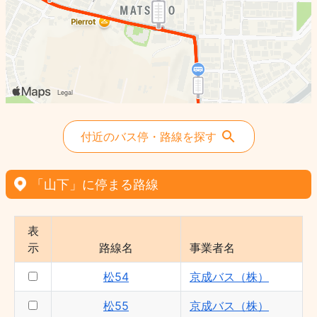
松55 - 京成バス（株）
付近のバス停・路線を探す
「山下」に停まる路線
表
示
路線名
事業者名
松54
京成バス（株）
松55
京成バス（株）