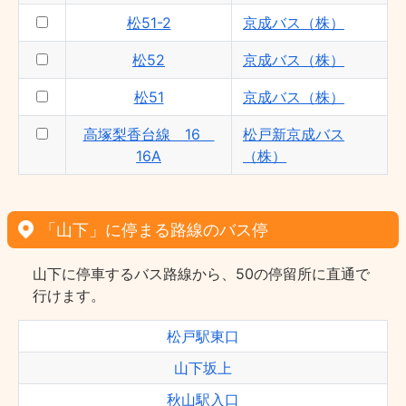
松51-2
京成バス（株）
松52
京成バス（株）
松51
京成バス（株）
高塚梨香台線 16
松戸新京成バス
16A
（株）
「山下」に停まる路線のバス停
山下に停車するバス路線から、50の停留所に直通で
行けます。
松戸駅東口
山下坂上
秋山駅入口