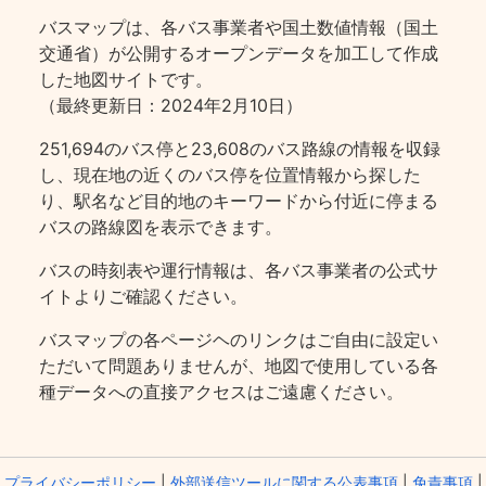
バスマップは、各バス事業者や国土数値情報（国土
交通省）が公開するオープンデータを加工して作成
した地図サイトです。
（最終更新日：2024年2月10日）
251,694のバス停と23,608のバス路線の情報を収録
し、現在地の近くのバス停を位置情報から探した
り、駅名など目的地のキーワードから付近に停まる
バスの路線図を表示できます。
バスの時刻表や運行情報は、各バス事業者の公式サ
イトよりご確認ください。
バスマップの各ページヘのリンクはご自由に設定い
ただいて問題ありませんが、地図で使用している各
種データへの直接アクセスはご遠慮ください。
プライバシーポリシー
|
外部送信ツールに関する公表事項
|
免責事項
|