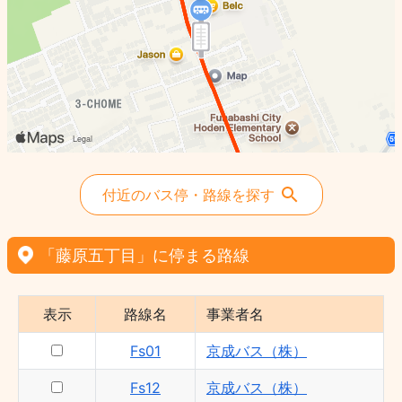
付近のバス停・路線を探す
「藤原五丁目」に停まる路線
表示
路線名
事業者名
Fs01
京成バス（株）
Fs12
京成バス（株）