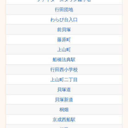
行田団地
わらび台入口
前貝塚
藤原町
上山町
船橋法典駅
行田西小学校
上山町二丁目
貝塚道
貝塚新道
桐畑
京成西船駅